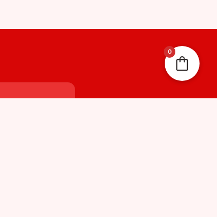
0
garanti
mass
aille possible sous
otre politique de